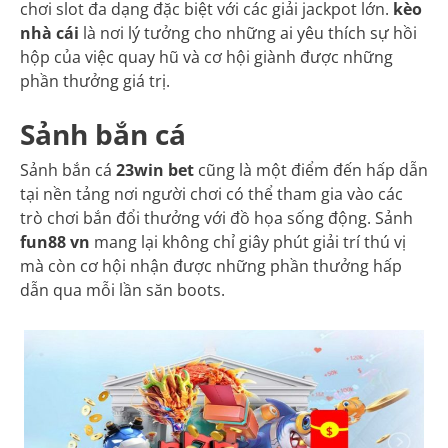
chơi slot đa dạng đặc biệt với các giải jackpot lớn.
kèo
nhà cái
là nơi lý tưởng cho những ai yêu thích sự hồi
hộp của việc quay hũ và cơ hội giành được những
phần thưởng giá trị.
Sảnh bắn cá
Sảnh bắn cá
23win bet
cũng là một điểm đến hấp dẫn
tại nền tảng nơi người chơi có thể tham gia vào các
trò chơi bắn đổi thưởng với đồ họa sống động. Sảnh
fun88 vn
mang lại không chỉ giây phút giải trí thú vị
mà còn cơ hội nhận được những phần thưởng hấp
dẫn qua mỗi lần săn boots.