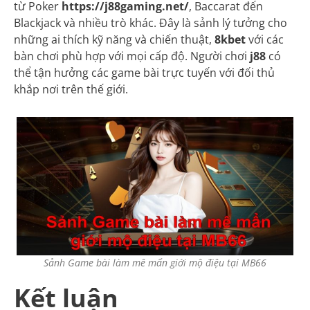
từ Poker
https://j88gaming.net/
, Baccarat đến
Blackjack và nhiều trò khác. Đây là sảnh lý tưởng cho
những ai thích kỹ năng và chiến thuật,
8kbet
với các
bàn chơi phù hợp với mọi cấp độ. Người chơi
j88
có
thể tận hưởng các game bài trực tuyến với đối thủ
khắp nơi trên thế giới.
Sảnh Game bài làm mê mẩn giới mộ điệu tại MB66
Kết luận