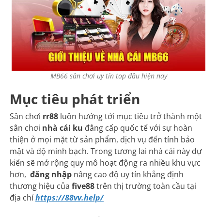
MB66 sân chơi uy tín top đầu hiện nay
Mục tiêu phát triển
Sân chơi
rr88
luôn hướng tới mục tiêu trở thành một
sân chơi
nhà cái ku
đẳng cấp quốc tế với sự hoàn
thiện ở mọi mặt từ sản phẩm, dịch vụ đến tính bảo
mật và độ minh bạch. Trong tương lai nhà cái này dự
kiến sẽ mở rộng quy mô hoạt động ra nhiều khu vực
hơn,
đăng nhập
nâng cao độ uy tín khẳng định
thương hiệu của
five88
trên thị trường toàn cầu tại
địa chỉ
https://88vv.help/