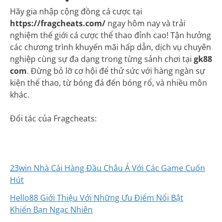
Hãy gia nhập cộng đồng cá cược tại
https://fragcheats.com/
ngay hôm nay và trải
nghiệm thế giới cá cược thể thao đỉnh cao! Tận hưởng
các chương trình khuyến mãi hấp dẫn, dịch vụ chuyên
nghiệp cùng sự đa dạng trong từng sảnh chơi tại
gk88
com
. Đừng bỏ lỡ cơ hội để thử sức với hàng ngàn sự
kiện thể thao, từ bóng đá đến bóng rổ, và nhiều môn
khác.
Đối tác của Fragcheats:
23win Nhà Cái Hàng Đầu Châu Á Với Các Game Cuốn
Hút
Hello88 Giới Thiệu Với Những Ưu Điểm Nổi Bật
Khiến Bạn Ngạc Nhiên