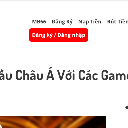
Skip
MB66
Đăng Ký
Nạp Tiền
Rút Tiề
to
content
Đăng ký / Đăng nhập
ầu Châu Á Với Các Gam