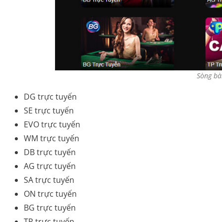
Sòng bà
DG trực tuyến
SE trực tuyến
EVO trực tuyến
WM trực tuyến
DB trực tuyến
AG trực tuyến
SA trực tuyến
ON trực tuyến
BG trực tuyến
TP trực tuyến