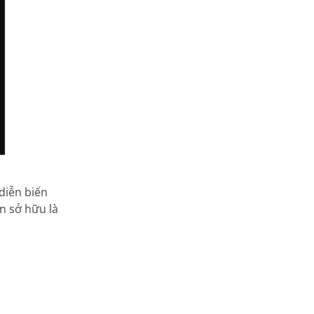
diễn biến
n sở hữu là