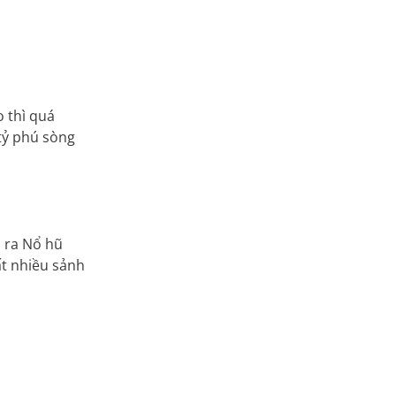
 thì quá
tỷ phú sòng
i ra Nổ hũ
ất nhiều sảnh