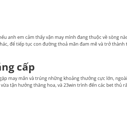
nếu anh em cảm thấy vận may mình đang thuộc về sòng nào
 khác, để tiếp tục con đường thoả mãn đam mê và trở thành 
ẳng cấp
hủ gặp may mắn và trúng những khoảng thưởng cực lớn, ngoà
ền vừa tận hưởng thăng hoa, và 23win trình đến các bet thủ r