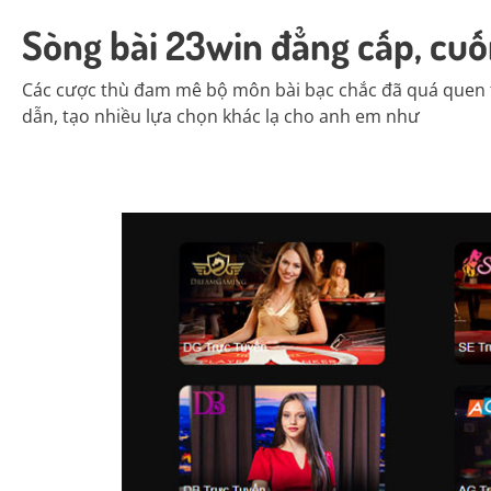
Sòng bài 23win đẳng cấp, cuố
Các cược thù đam mê bộ môn bài bạc chắc đã quá quen th
dẫn, tạo nhiều lựa chọn khác lạ cho anh em như