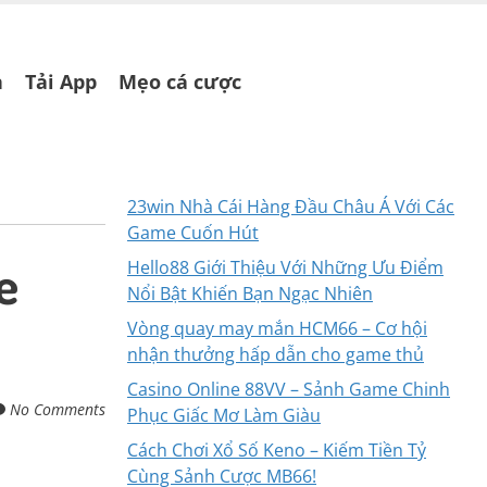
n
Tải App
Mẹo cá cược
23win Nhà Cái Hàng Đầu Châu Á Với Các
Game Cuốn Hút
e
Hello88 Giới Thiệu Với Những Ưu Điểm
Nổi Bật Khiến Bạn Ngạc Nhiên
Vòng quay may mắn HCM66 – Cơ hội
nhận thưởng hấp dẫn cho game thủ
Casino Online 88VV – Sảnh Game Chinh
No Comments
Phục Giấc Mơ Làm Giàu
Cách Chơi Xổ Số Keno – Kiếm Tiền Tỷ
Cùng Sảnh Cược MB66!